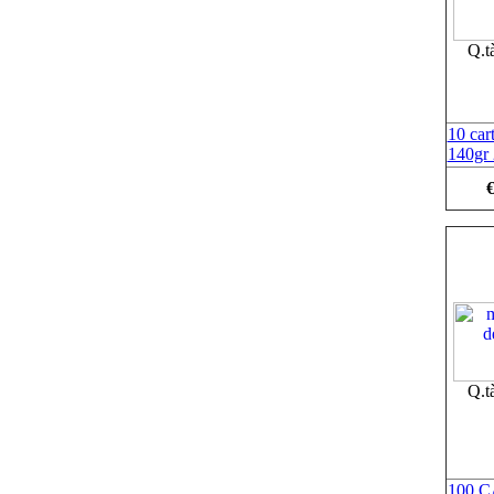
Q.t
10 car
140gr
€
Q.t
100 