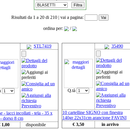
Risultati da 1 a 20 di 210 | vai a pagina:
ordina per:
/
STL7419
35490
Q.tà
à
10 cartelline SIGNO con finestra
 - lacci incollati - tela - 35 x
140gr 22x31cm arancione FAVINI
- dorso 8 cm
€ 3,50
in arrivo
 1,00
disponibile