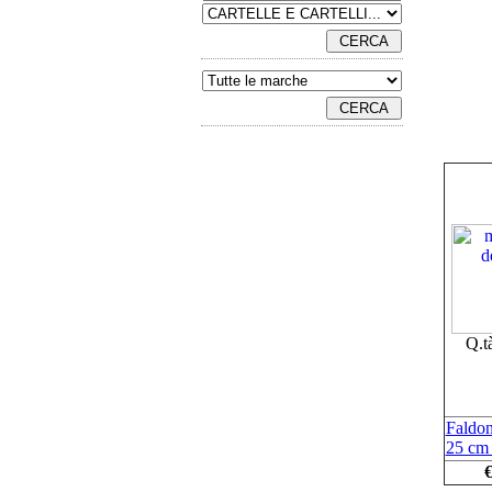
Q.t
Faldone
25 cm 
€