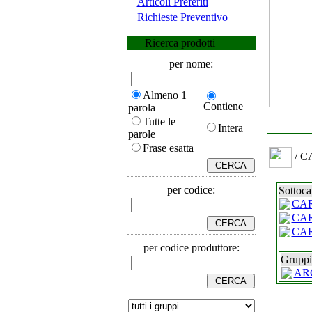
Articoli Preferiti
Richieste Preventivo
Ricerca prodotti
per nome:
Almeno 1
Contiene
parola
Tutte le
Intera
parole
Frase esatta
/ C
per codice:
Sottoca
CAR
CAR
CAR
per codice produttore:
Gruppi 
AR