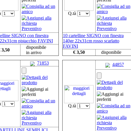
à
Q.tà
telline SIGNO con finestra
10 cartelline SIGNO con finestra
 22x31cm pistacchio FAVINI
140gr 22x31cm rosso scarlatto
FAVINI
disponibile
 3,50
€ 3,50
disponibile
in arrivo
71853
44857
à
Q.tà
CARTELLINE SEMPLICI