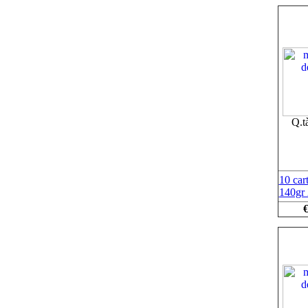
Q.t
10 car
140gr
€