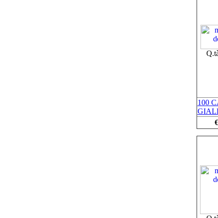
Q.t
100 
GIAL
€