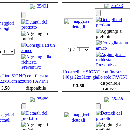
35483
35491
Q.tà
à
10 cartelline SIGNO con finestra
telline SIGNO con finestra
140gr 22x31cm giallo sole FAVINI
 22x31cm azzurro FAVINI
disponibile
€ 3,50
 3,50
disponibile
in arrivo
35489
35488