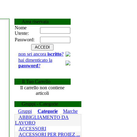
Area riservata
Nome
Utente:
Password:
non sei ancora
iscritto
?
hai dimenticato la
password
?
Il Tuo Carrello
Il carrello non contiene
articoli
Gruppi - Categorie
Gruppi
Categorie
Marche
ABBIGLIAMENTO DA
LAVORO
ACCESSORI
ACCESSORI PER PROIEZ ...