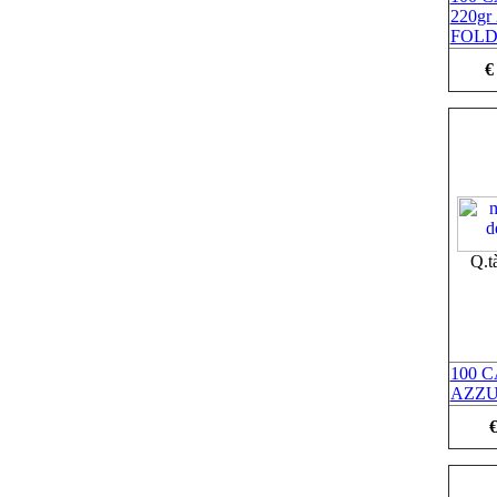
220gr
FOL
€
Q.t
100 
AZZU
€