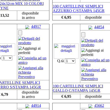
 24x32cm MIX 10 COLORI
100 CARTELLINE SEMPLICI
DYNE
AZZURRO C/STAMPA 145GR
disponibile
 13,52
€ 6,95
disponibile
in arrivo
44917
44854
à
Q.tà
CARTELLINE SEMPLICI
100 CARTELLINE SEMPLICI
RRO S/STAMPA 145GR
GIALLO C/STAMPA 145GR
disponibile
 6,79
€ 6,95
disponibile
in arrivo
44914
45662