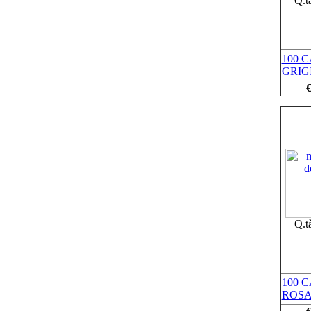
Q.t
100 
GRIG
€
Q.t
100 
ROSA