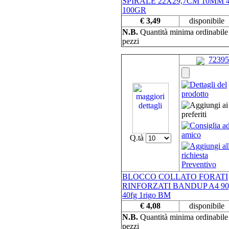
SPIRALE 22X29,7CM 10MM 
100GR
€ 3,49
disponibile
N.B.
Quantità minima ordinabil
pezzi
72395
Q.tà
BLOCCO COLLATO FORATI
RINFORZATI BANDUP A4 90
40fg 1rigo BM
€ 4,08
disponibile
N.B.
Quantità minima ordinabil
pezzi