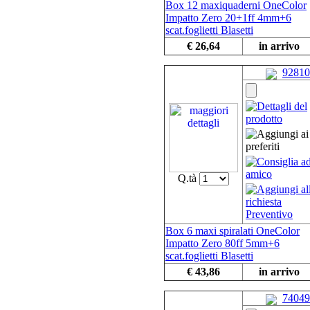
Box 12 maxiquaderni OneColor
Impatto Zero 20+1ff 4mm+6
scat.foglietti Blasetti
€ 26,64
in arrivo
92810
Q.tà
Box 6 maxi spiralati OneColor
Impatto Zero 80ff 5mm+6
scat.foglietti Blasetti
€ 43,86
in arrivo
74049