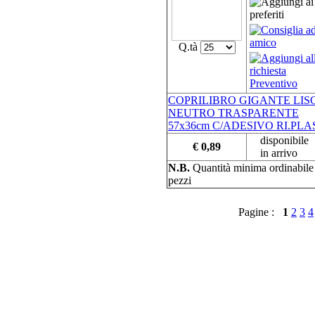
Q.tà
COPRILIBRO GIGANTE LIS
NEUTRO TRASPARENTE
57x36cm C/ADESIVO RI.PLA
disponibile
€ 0,89
in arrivo
N.B.
Quantità minima ordinabil
pezzi
Pagine :
1
2
3
4