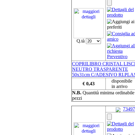
Q.tà
COPRILIBRO CRISTAL LISC
NEUTRO TRASPARENTE
50x31cm C/ADESIVO RI.PLA
disponibile
€ 0,43
in arrivo
N.B.
Quantità minima ordinabil
pezzi
73497