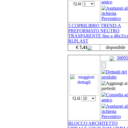
Q.tà
5 COPRILIBRO TREND-A
PREFORMATO NEUTRO
TRASPARENTE fino a 48x31
RI.PLAST
€ 7,41
disponibile
30095
Q.tà
BLOCCO ARCHITETTO