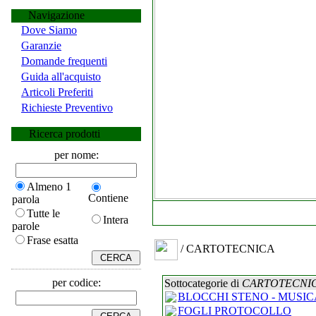
Navigazione
Dove Siamo
Garanzie
Domande frequenti
Guida all'acquisto
Articoli Preferiti
Richieste Preventivo
Ricerca prodotti
per nome:
Almeno 1
Contiene
parola
Tutte le
Intera
parole
Frase esatta
/ CARTOTECNICA
per codice:
Sottocategorie di
CARTOTECNI
BLOCCHI STENO - MUSIC
FOGLI PROTOCOLLO