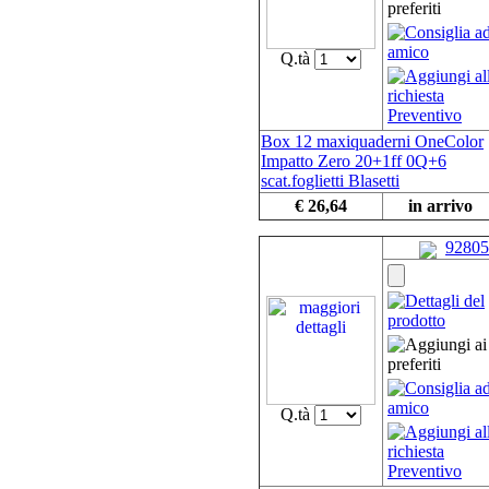
Q.tà
Box 12 maxiquaderni OneColor
Impatto Zero 20+1ff 0Q+6
scat.foglietti Blasetti
€ 26,64
in arrivo
92805
Q.tà