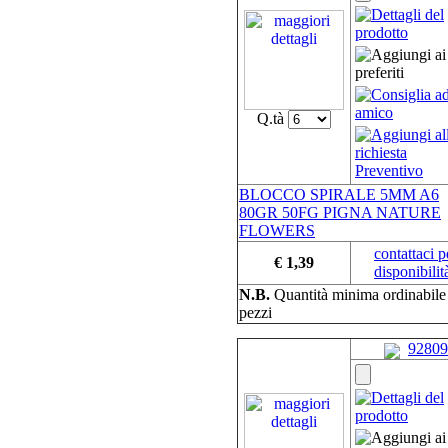
Q.tà
BLOCCO SPIRALE 5MM A6
80GR 50FG PIGNA NATURE
FLOWERS
contattaci p
€ 1,39
disponibilit
N.B.
Quantità minima ordinabil
pezzi
92809