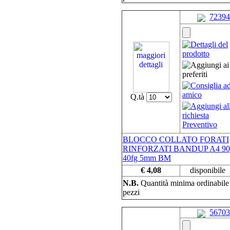
72394
Q.tà
BLOCCO COLLATO FORATI
RINFORZATI BANDUP A4 90
40fg 5mm BM
€ 4,08
disponibile
N.B.
Quantità minima ordinabil
pezzi
56703