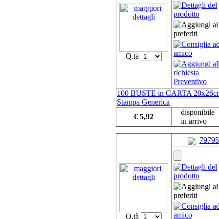
Q.tà
100 BUSTE in CARTA 20x26c
Stampa Generica
disponibile
€ 5,92
in arrivo
79795
Q.tà