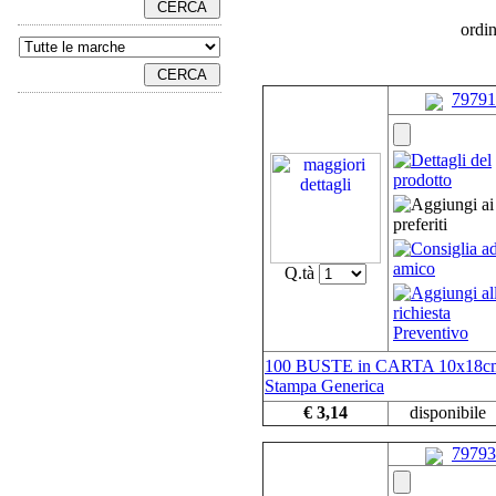
ordi
79791
Q.tà
100 BUSTE in CARTA 10x18c
Stampa Generica
€ 3,14
disponibile
79793