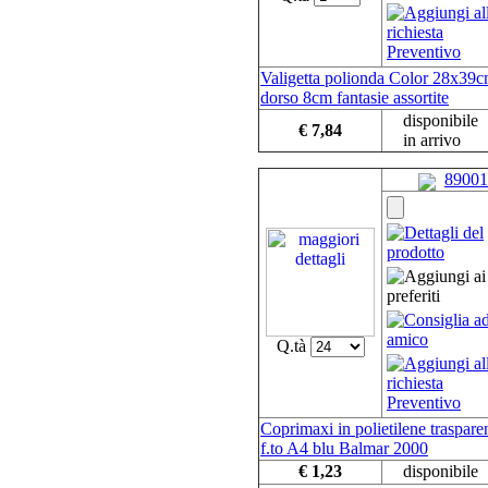
Valigetta polionda Color 28x39
dorso 8cm fantasie assortite
disponibile
€ 7,84
in arrivo
89001
Q.tà
Coprimaxi in polietilene traspare
f.to A4 blu Balmar 2000
€ 1,23
disponibile