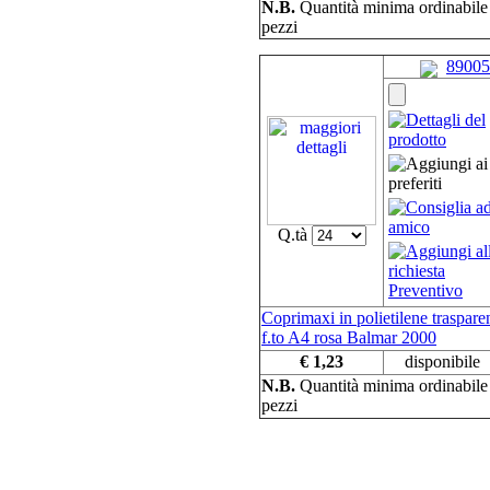
N.B.
Quantità minima ordinabil
pezzi
89005
Q.tà
Coprimaxi in polietilene traspare
f.to A4 rosa Balmar 2000
€ 1,23
disponibile
N.B.
Quantità minima ordinabil
pezzi