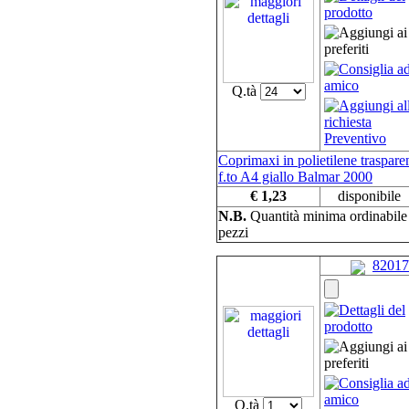
Q.tà
Coprimaxi in polietilene traspare
f.to A4 giallo Balmar 2000
€ 1,23
disponibile
N.B.
Quantità minima ordinabil
pezzi
82017
Q.tà