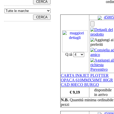
ordi
45005
Q.tà
CARTA INKJET PLOTTER
OPACA 610MMX50MT 80GR
CAD 80ECO BURGO
disponibile
€ 9,19
in arrivo
N.B.
Quantità minima ordinabil
pezzi
45006