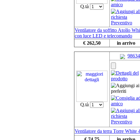
Q.tà
Ventilatore da soffitto Atollo Whi
con luce LED e telecomando
€ 262,50
in arrivo
98634
Q.tà
Ventilatore da terra Torre White
€ 74,75
in arrivo