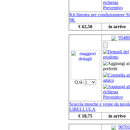
Kit finestra per condizionatore Si
9K
€ 62,50
in arrivo
95480
Q.tà
Scaccia mosche e vespe da tavol
LIBELLULA
€ 18,75
in arrivo
90701