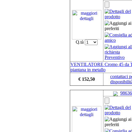
Q.tà
VENTILATORE Cromo 45 da T
piantana in metallo
contattaci p
€ 152,50
disponibilit
98636