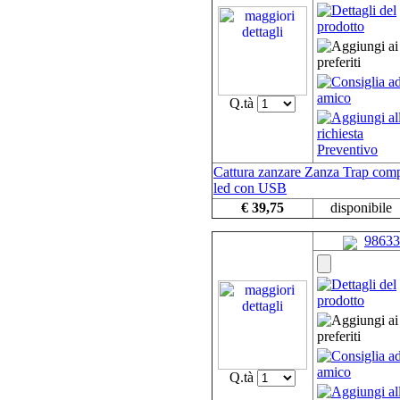
Q.tà
Cattura zanzare Zanza Trap com
led con USB
€ 39,75
disponibile
98633
Q.tà