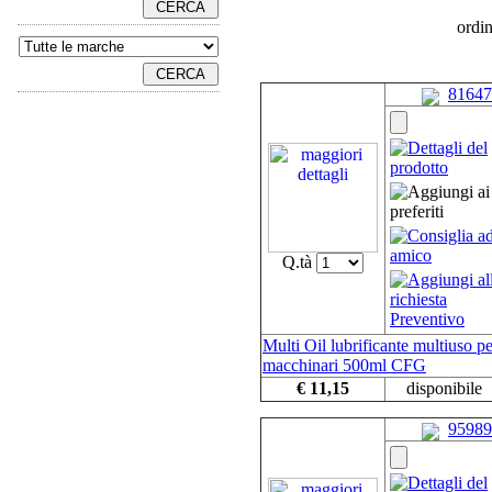
ordi
81647
Q.tà
Multi Oil lubrificante multiuso pe
macchinari 500ml CFG
€ 11,15
disponibile
95989