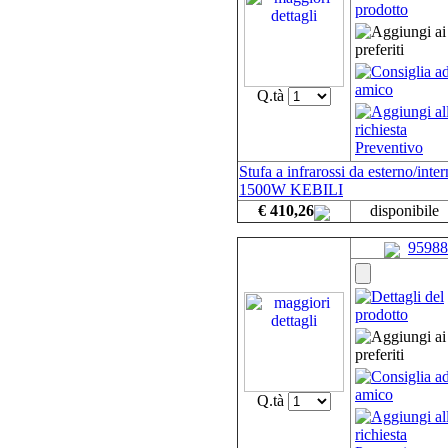
Q.tà
Stufa a infrarossi da esterno/inte
1500W KEBILI
€ 410,26
disponibile
95988
Q.tà