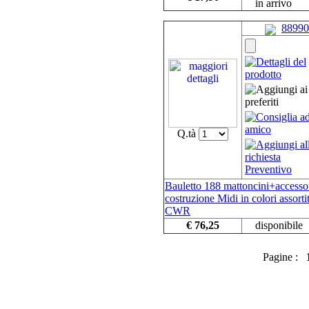
in arrivo
88990
Q.tà
Bauletto 188 mattoncini+accesso
costruzione Midi in colori assortit
CWR
€ 76,25
disponibile
Pagine :