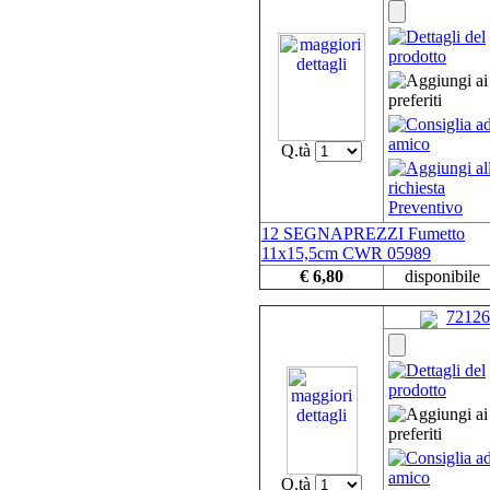
Q.tà
12 SEGNAPREZZI Fumetto
11x15,5cm CWR 05989
€ 6,80
disponibile
72126
Q.tà