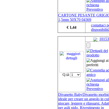
CARTONE PESANTE GRIGI
1,5mm 50X70 04369
contattaci p
€ 1,44
disponibilit
10153
Q.tà
Divanetto BabyDivanetto morbi
ideale per creare un angolo in cui
giocare, leggere e rilassarsi. Adat
per asili nido. Rivestimento in