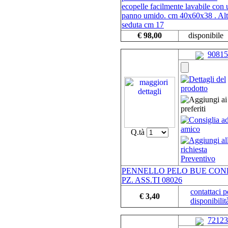
ecopelle facilmente lavabile con 
panno umido. cm 40x60x38 . Al
seduta cm 17
€ 98,00
disponibile
90815
Q.tà
PENNELLO PELO BUE CONF
PZ. ASS.TI 08026
contattaci p
€ 3,40
disponibilit
72123