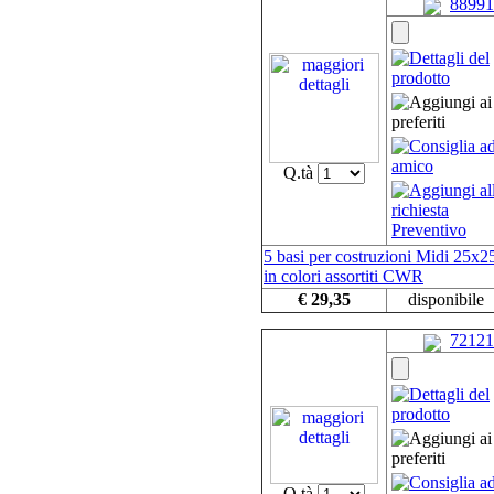
88991
Q.tà
5 basi per costruzioni Midi 25x
in colori assortiti CWR
€ 29,35
disponibile
72121
Q.tà