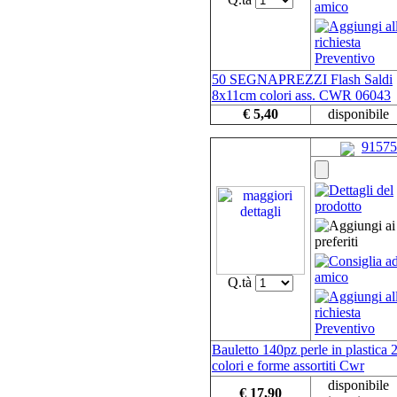
50 SEGNAPREZZI Flash Saldi
8x11cm colori ass. CWR 06043
€ 5,40
disponibile
91575
Q.tà
Bauletto 140pz perle in plastica
colori e forme assortiti Cwr
disponibile
€ 17,90