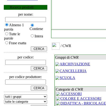
Ricerca prodotti
per nome:
Almeno 1
Contiene
parola
Tutte le
Intera
parole
Frase esatta
/ CWR
per codice:
Gruppi di
CWR
ARCHIVIAZIONE
CANCELLERIA
per codice produttore:
SCUOLA
Categorie di
CWR
ACCESSORI
COLORE E ACCESSORI
DIDATTICA - BRICOLAGE