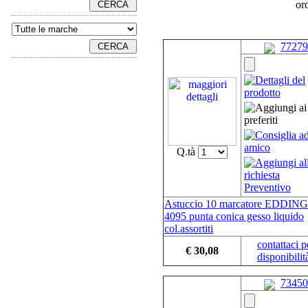
or
77279
Q.tà
Astuccio 10 marcatore EDDING
4095 punta conica gesso liquido
col.assortiti
contattaci p
€ 30,08
disponibilit
73450