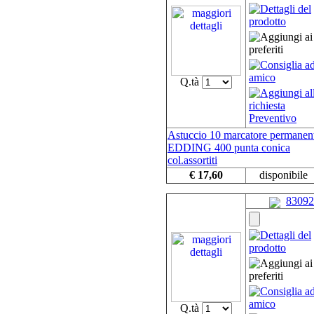
Q.tà
Astuccio 10 marcatore permanen
EDDING 400 punta conica
col.assortiti
€ 17,60
disponibile
83092
Q.tà