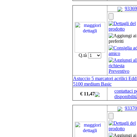
93369
Q.tà
Astuccio 5 marcatori acrilici Edd
5100 medium Basic
contattaci p
€ 11,47
disponibilit
93370