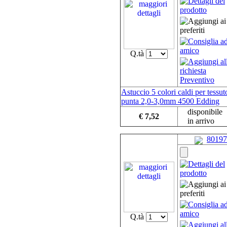
Q.tà
Astuccio 5 colori caldi per tessut
punta 2,0-3,0mm 4500 Edding
disponibile
€ 7,52
in arrivo
80197
Q.tà