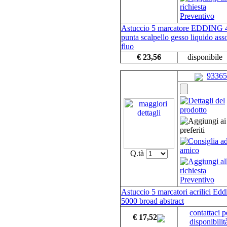
Astuccio 5 marcatore EDDING 
punta scalpello gesso liquido asso
fluo
€ 23,56
disponibile
93365
Q.tà
Astuccio 5 marcatori acrilici Edd
5000 broad abstract
contattaci p
€ 17,52
disponibilit