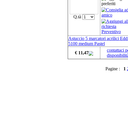
Q.tà
Astuccio 5 marcatori acrilici Edd
5100 medium Pastel
contattaci p
€ 11,47
disponibilit
Pagine :
1