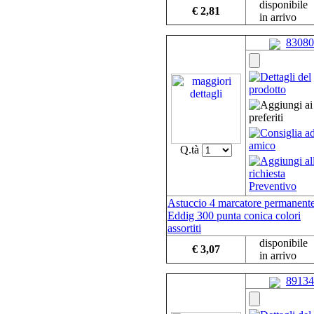
disponibile
€ 2,81
in arrivo
83080
Q.tà
Astuccio 4 marcatore permanent
Eddig 300 punta conica colori
assortiti
disponibile
€ 3,07
in arrivo
89134