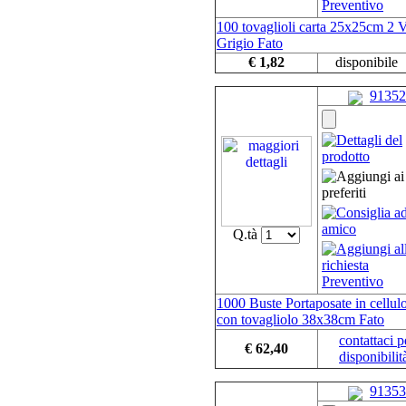
100 tovaglioli carta 25x25cm 2 V
Grigio Fato
€ 1,82
disponibile
91352
Q.tà
1000 Buste Portaposate in cellul
con tovagliolo 38x38cm Fato
contattaci p
€ 62,40
disponibilit
91353