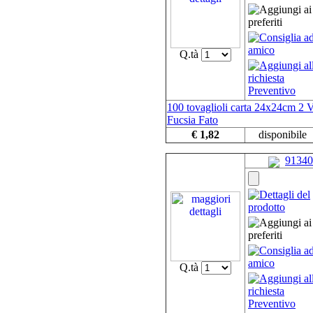
Q.tà
100 tovaglioli carta 24x24cm 2 V
Fucsia Fato
€ 1,82
disponibile
91340
Q.tà