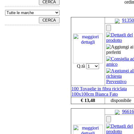
ordi
91350
Q.tà
100 Tovaglie in fibra riciclata
100x100cm Bianca Fato
€ 13,48
disponibile
96616