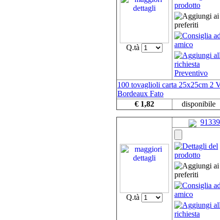
Q.tà
100 tovaglioli carta 25x25cm 2 V
Bordeaux Fato
€ 1,82
disponibile
91339
Q.tà