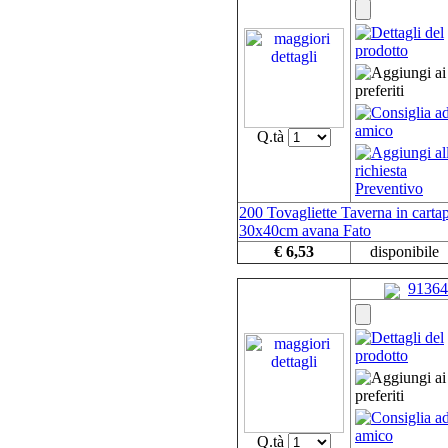
Q.tà
200 Tovagliette Taverna in carta
30x40cm avana Fato
€ 6,53
disponibile
91364
Q.tà