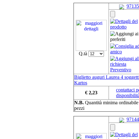
97135
Q.tà
Biglietto auguri Laurea 4 soggetti
Kartos
contattaci p
€ 2,23
disponibilit
N.B.
Quantità minima ordinabil
pezzi
97144