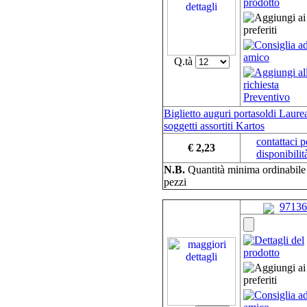
Q.tà
Biglietto auguri portasoldi Laure
soggetti assortiti Kartos
contattaci p
€ 2,23
disponibilit
N.B.
Quantità minima ordinabil
pezzi
97136