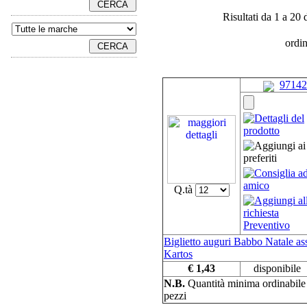
Risultati da 1 a 20 
ordi
97142
Q.tà
Biglietto auguri Babbo Natale as
Kartos
€ 1,43
disponibile
N.B.
Quantità minima ordinabil
pezzi