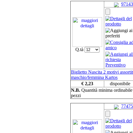
97143
Q.tà
Biglietto Nascita 2 motivi assortit
maschio/femmina Kartos
€ 2,23
disponibile
N.B.
Quantità minima ordinabil
pezzi
77475