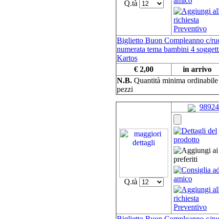
Q.tà
Biglietto Buon Compleanno c/ru
numerata tema bambini 4 soggetti
Kartos
€ 2,00
in arrivo
N.B.
Quantità minima ordinabil
pezzi
98924
Q.tà
Biglietto Buon Compleanno c/ru