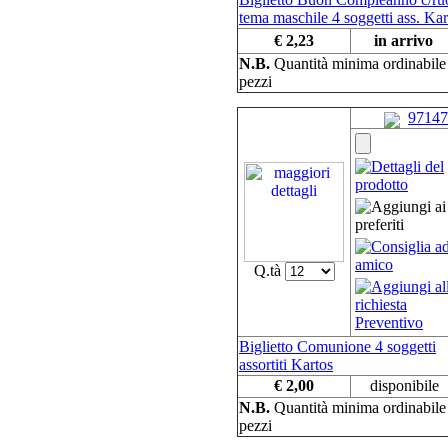
tema maschile 4 soggetti ass. Kar
€ 2,23
in arrivo
N.B.
Quantità minima ordinabil
pezzi
97147
Q.tà
Biglietto Comunione 4 soggetti
assortiti Kartos
€ 2,00
disponibile
N.B.
Quantità minima ordinabil
pezzi