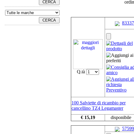
ordi
83337
Q.tà
100 Salviette di ricambio per
cancellino TZ4 Legamaster
€ 15,19
disponibile
57599