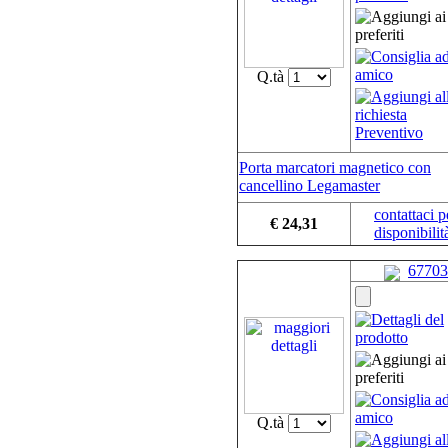
Q.tà
Porta marcatori magnetico con
cancellino Legamaster
contattaci p
€ 24,31
disponibilit
67703
Q.tà