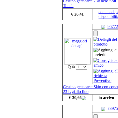
Cestino gettacarte 23lt nero Soft
Touch
contattaci p
€ 26,41
disponibilit
96772
Q.tà
Cestino gettacarte Skin con cope
23 L giallo fluo
€ 30,66
in arrivo
73975