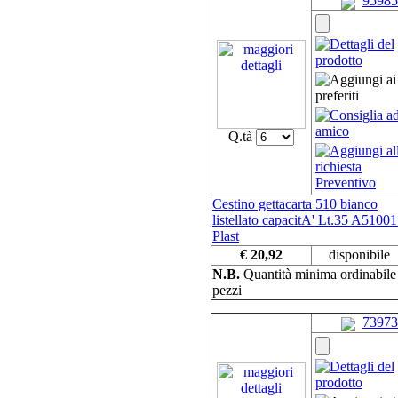
95985
Q.tà
Cestino gettacarta 510 bianco
listellato capacitA' Lt.35 A5100
Plast
€ 20,92
disponibile
N.B.
Quantità minima ordinabil
pezzi
73973