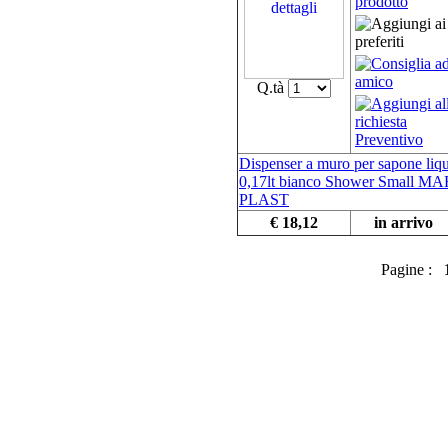
Q.tà
Dispenser a muro per sapone liq
0,17lt bianco Shower Small MA
PLAST
€ 18,12
in arrivo
Pagine :