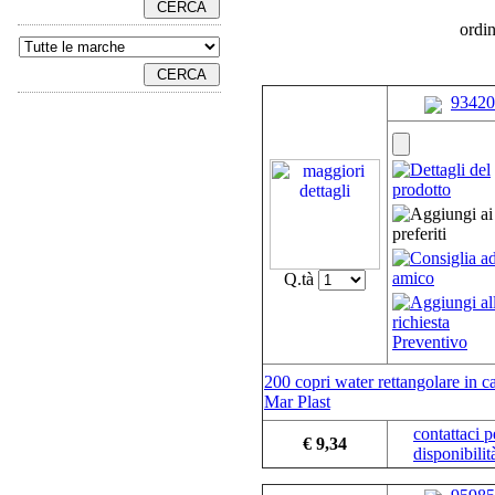
ordi
93420
Q.tà
200 copri water rettangolare in ca
Mar Plast
contattaci p
€ 9,34
disponibilit