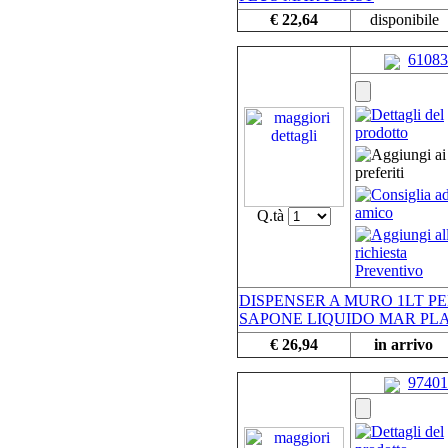
€ 22,64
disponibile
61083
Q.tà
DISPENSER A MURO 1LT P
SAPONE LIQUIDO MAR PL
€ 26,94
in arrivo
97401