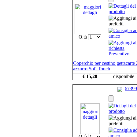
Q.tà
Coperchio per cestino gettacarte 
azzurro Soft Touch
€ 15,20
disponibile
67399
Q.tà