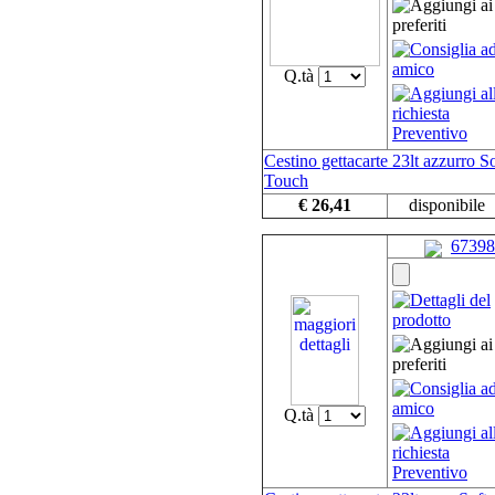
Q.tà
Cestino gettacarte 23lt azzurro So
Touch
€ 26,41
disponibile
67398
Q.tà