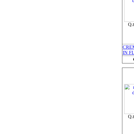
Q.
CRE
IN F
Q.