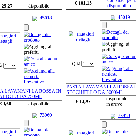
contattaci per l
€ 101,15
disponibilità
 25,27
disponibile
45019
45018
Q.tà
tà
PASTA LAVAMANI LA ROSSA 
A LAVAMANI LA ROSSA IN
SECCHIELLO DA 5000ML
ATTOLO DA 750ML
disponibile
€ 13,97
€ 3,60
disponibile
in arrivo
73960
73959