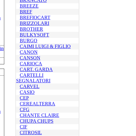
BRANCATO
BREEZE
BREF
BREFIOCART
BRIZZOLARI
BROTHER
BULKYSOFT
BURGO
CAIMI LUIGI & FIGLIO
in
CANON
CANSON
CARIOCA
CART. GARDA
CARTELLI
SEGNALATORI
CARVEL
CASIO
CEP
CEREALTERRA
CFG
CHANTE CLAIRE
CHUPA CHUPS
CIF
CITROSIL