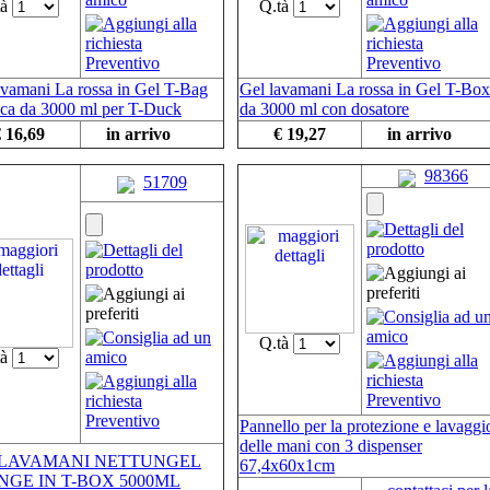
tà
Q.tà
avamani La rossa in Gel T-Bag
Gel lavamani La rossa in Gel T-Box
ica da 3000 ml per T-Duck
da 3000 ml con dosatore
 16,69
in arrivo
€ 19,27
in arrivo
98366
51709
Q.tà
tà
Pannello per la protezione e lavaggi
delle mani con 3 dispenser
 LAVAMANI NETTUNGEL
67,4x60x1cm
GE IN T-BOX 5000ML