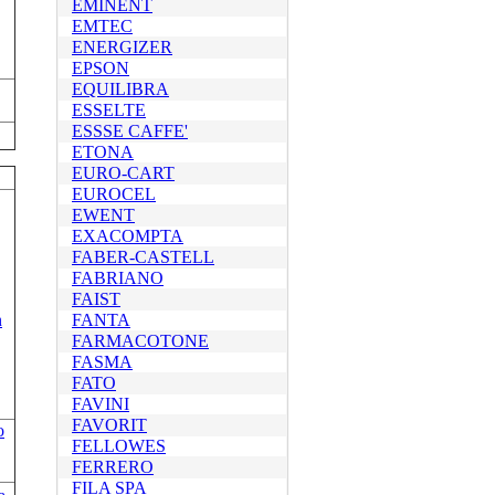
EMINENT
EMTEC
ENERGIZER
EPSON
EQUILIBRA
ESSELTE
ESSSE CAFFE'
ETONA
EURO-CART
EUROCEL
EWENT
EXACOMPTA
FABER-CASTELL
FABRIANO
FAIST
FANTA
FARMACOTONE
FASMA
FATO
FAVINI
FAVORIT
o
FELLOWES
FERRERO
FILA SPA