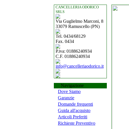
CANCELLERIA ODORICO
SRLS
Via Guglielmo Marconi, 8
33079 Ramuscello (PN)
Tel. 0434/68129
Fax. 0434
P.iva: 01886240934
C.F. 01886240934
info@cancelleriaodorico.it
Navigazione
Dove Siamo
Garanzie
Domande frequenti
Guida all'acquisto
Articoli Preferiti
Richieste Preventivo