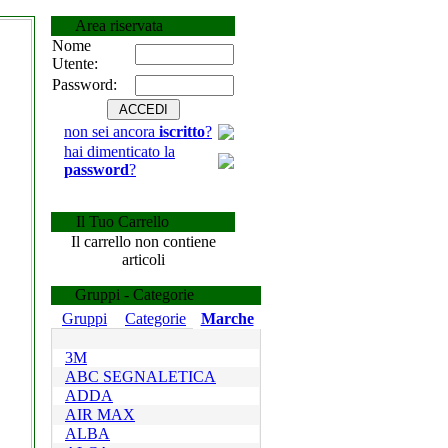
Area riservata
Nome
Utente:
Password:
non sei ancora
iscritto
?
hai dimenticato la
password
?
Il Tuo Carrello
Il carrello non contiene
articoli
Gruppi - Categorie
Gruppi
Categorie
Marche
3M
ABC SEGNALETICA
ADDA
AIR MAX
ALBA