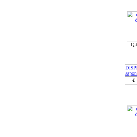
Q.
DISP
sapon
€ 