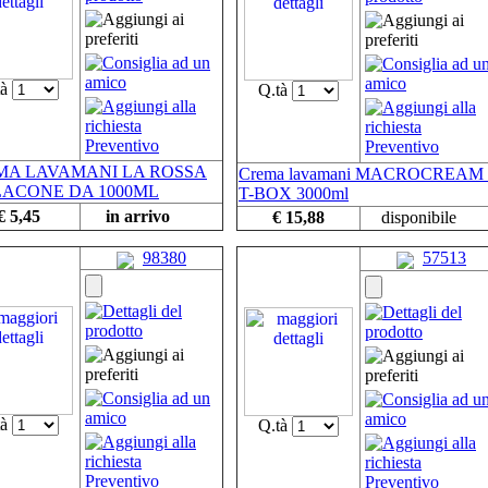
tà
Q.tà
MA LAVAMANI LA ROSSA
Crema lavamani MACROCREAM 
LACONE DA 1000ML
T-BOX 3000ml
€ 5,45
in arrivo
€ 15,88
disponibile
98380
57513
tà
Q.tà