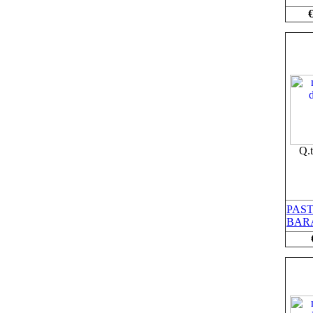
€
Q.
PAST
BAR