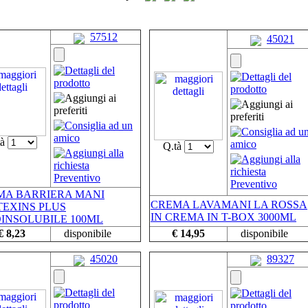
57512
45021
tà
Q.tà
MA BARRIERA MANI
CREMA LAVAMANI LA ROSSA
TEXINS PLUS
IN CREMA IN T-BOX 3000ML
INSOLUBILE 100ML
€ 8,23
disponibile
€ 14,95
disponibile
45020
89327