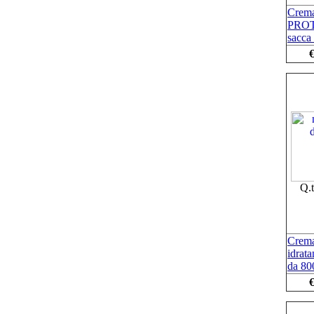
Crema
PRO
sacca
€
Q.
Crema
idrata
da 80
€