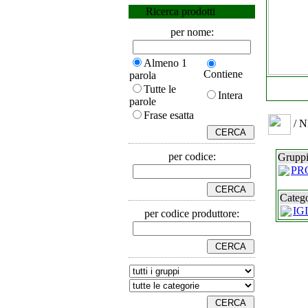
Ricerca prodotti
per nome:
Almeno 1
Contiene
parola
Tutte le
Intera
parole
Frase esatta
/ 
per codice:
Gruppi
PR
Catego
IG
per codice produttore: