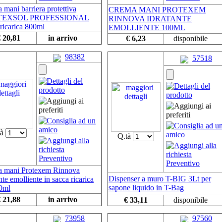
 mani barriera protettiva
CREMA MANI PROTEXEM
TEXSOL PROFESSIONAL
RINNOVA IDRATANTE
 ricarica 800ml
EMOLLIENTE 100ML
 20,81
in arrivo
€ 6,23
disponibile
98382
57518
tà
Q.tà
 mani Protexem Rinnova
Dispenser a muro T-BIG 3Lt per
nte emolliente in sacca ricarica
sapone liquido in T-Bag
0ml
 21,88
in arrivo
€ 33,11
disponibile
73958
97560