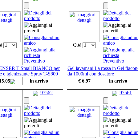
tà
Q.tà
ENSER T-Small BIANCO per
Gel lavamani La rossa in Gel flacon
e e igienizzante Spray T-S800
da 1000ml con dosatore
15,05
in arrivo
€ 6,97
in arrivo
97562
97561