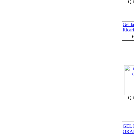
Q.
Gel l
Ricar
€
Q.
GEL
ORAN