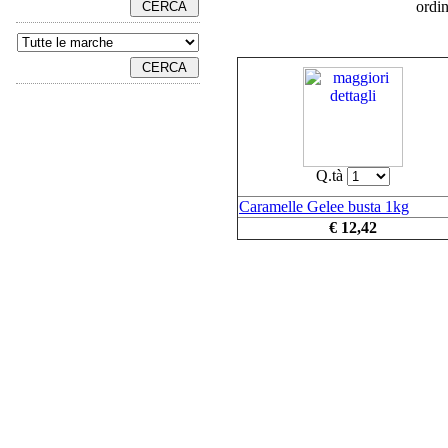
ordi
Q.tà
Caramelle Gelee busta 1kg
€ 12,42