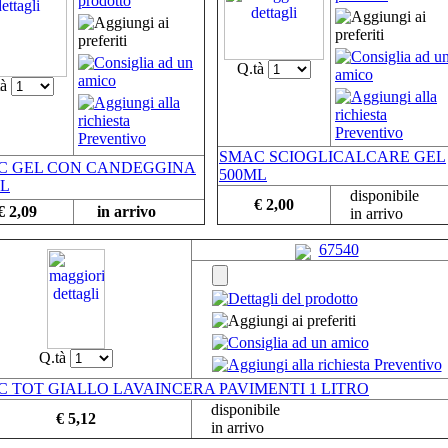
Q.tà
tà
SMAC SCIOGLICALCARE GEL
C GEL CON CANDEGGINA
500ML
ML
disponibile
€ 2,00
€ 2,09
in arrivo
in arrivo
67540
Q.tà
 TOT GIALLO LAVAINCERA PAVIMENTI 1 LITRO
disponibile
€ 5,12
in arrivo