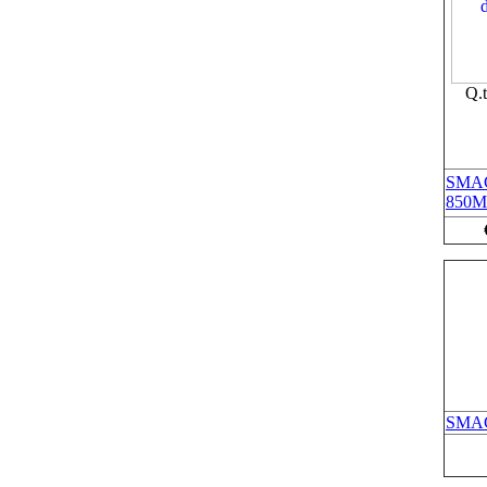
Q.
SMA
850
SMAC