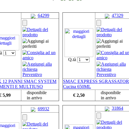
64299
47329
tà
Q.tà
 12 PANNI SMAC SYSTEM
SMAC EXPRESS SGRASSATO
MENTI E MULTIUSO
Cucina 650ML
disponibile
disponibile
€ 5,99
€ 2,50
in arrivo
in arrivo
31864
69932