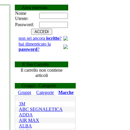
Area riservata
Nome
Utente:
Password:
non sei ancora
iscritto
?
hai dimenticato la
password
?
Il Tuo Carrello
Il carrello non contiene
articoli
Gruppi - Categorie
Gruppi
Categorie
Marche
3M
ABC SEGNALETICA
ADDA
AIR MAX
ALBA