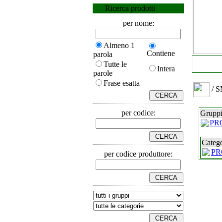
Ricerca prodotti
per nome:
Almeno 1
Contiene
parola
Tutte le
Intera
parole
Frase esatta
/ 
per codice:
Gruppi
PR
Catego
PR
per codice produttore: