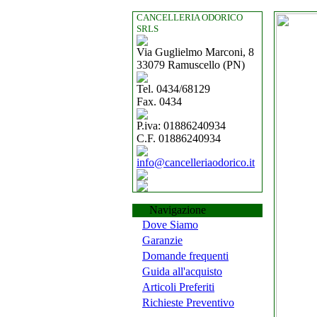
CANCELLERIA ODORICO
SRLS
Via Guglielmo Marconi, 8
33079 Ramuscello (PN)
Tel. 0434/68129
Fax. 0434
P.iva: 01886240934
C.F. 01886240934
info@cancelleriaodorico.it
Navigazione
Dove Siamo
Garanzie
Domande frequenti
Guida all'acquisto
Articoli Preferiti
Richieste Preventivo