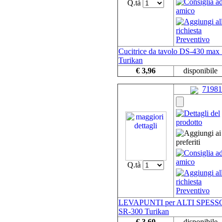
Q.tà
Cucitrice da tavolo DS-430 max
Turikan
€ 3,96
disponibile
71981
Q.tà
LEVAPUNTI per ALTI SPESS
SR-300 Turikan
€ 3,60
disponibile