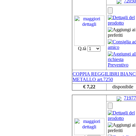
72050
Q.tà
COPPIA REGGILIBRI BIANC
METALLO art.7250
€ 7,22
disponibile
71977