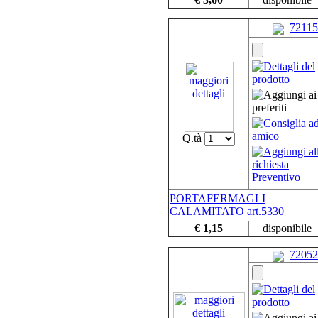
72115
Q.tà
PORTAFERMAGLI
CALAMITATO art.5330
€ 1,15
disponibile
72052