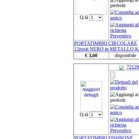
Q.tà
PORTATIMBRI CIRCOLARE
12posti NERO in METALLO K
€ 3,60
disponibile
72129
Q.tà
PORTATIMBRI FISHBONE